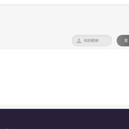

发
。