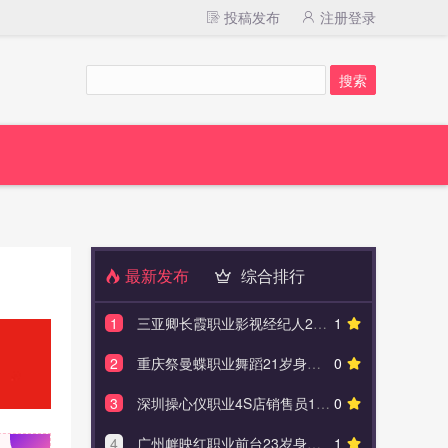
投稿发布
注册登录
最新发布
综合排行
1
三亚卿长霞职业影视经纪人24岁身高169
1
1
拉萨买
2
重庆祭曼蝶职业舞蹈21岁身高170
0
2
银川沈
3
深圳操心仪职业4S店销售员18岁身高158.5
0
3
南京
4
广州衅映红职业前台23岁身高165.5
1
4
拉萨惠语