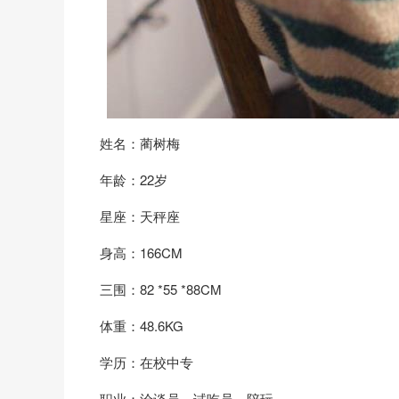
姓名：蔺树梅
年龄：22岁
星座：天秤座
身高：166CM
三围：82 *55 *88CM
体重：48.6KG
学历：在校中专
职业：洽谈员、试吃员、陪玩