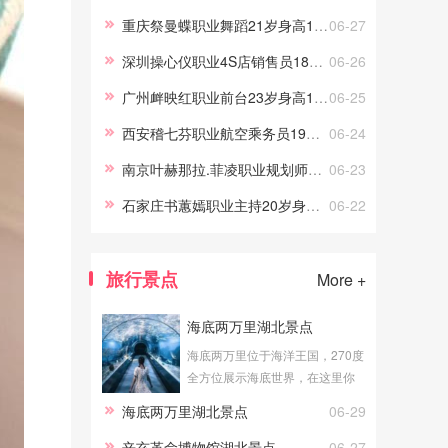
游交友，我的职场路上做过礼
重庆祭曼蝶职业舞蹈21岁身高170
06-27
仪、采购、试吃员工作，这些宝
深圳操心仪职业4S店销售员18岁身高158.5
06-26
贵的工作经历，让伴游服务更顺
手。
广州衅映红职业前台23岁身高165.5
06-25
西安稽七芬职业航空乘务员19岁身高161
06-24
南京叶赫那拉.菲凌职业规划师22岁身高172
06-23
石家庄书蕙嫣职业主持20岁身高163.5
06-22
旅行景点
More +
海底两万里湖北景点
海底两万里位于海洋王国，270度
全方位展示海底世界，在这里你
可以真切地体验到海底漫步的感
海底两万里湖北景点
06-29
觉。透明的玻璃外是湛蓝的海
水，近万尾海洋生物在你身边游
辛亥革命博物馆湖北景点
06-27