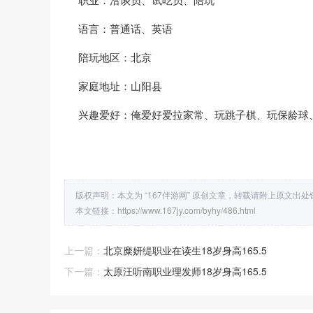
语言：普通话、英语
陪玩地区：北京
家庭地址：山阳县
兴趣爱好：俺爱好爱拉家常、玩跳子棋、玩保龄球
版权声明：本文为 “167伴游网” 原创文章，转载请附上原文出
本文链接：
https://www.167jy.com/byhy/486.html
上一篇：
北京糜妍缇职业在读生18岁身高165.5
下一篇：
太原汪听南职业理发师18岁身高165.5