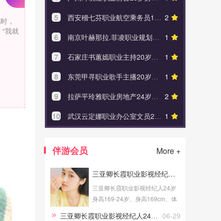
5
西安稽七芬职业航空乘务员19岁身高161
2
5
武汉公
说时，
“我就
6
南京叶赫那拉.菲凌职业规划师22岁身高172
1
6
上海琴
7
石家庄书蕙嫣职业主持20岁身高163.5
1
7
东莞屈
8
东莞甲寻职业歌手主播20岁身高172
1
8
北京蔺
9
拉萨平玲雅职业房地产24岁身高159
2
9
广州爱
10
武汉云定娜职业办公室文员24岁身高163.5
1
10
北京司空
伴游会员
More +
三亚卿长霞职业影视经纪人24岁身高169
三亚卿长霞职业影视经纪人24岁
身高169-24岁、身高169cm、体
重52Kg、成高学历、职业为影视
三亚卿长霞职业影视经纪人24岁身高169
06-29
经纪人、健身教练，提供三亚伴