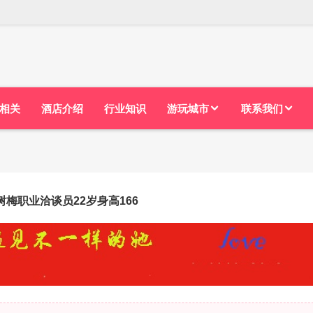
相关
酒店介绍
行业知识
游玩城市
联系我们
树梅职业洽谈员22岁身高166