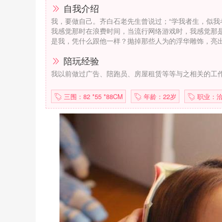
自我介绍
我，要做自己。齐白石老先生曾说过；“学我者生，似我
我感觉那时在浪费时间，当流行网络游戏时，我感觉那
是我，凭什么跟他一样？抛掉那些人为的浮华雕饰，亮
陪玩经验
我以前做过广告、陪跑员、房屋租赁等等与之相关的工
三围：82 *55 *88CM
年龄：22岁
职业：洽