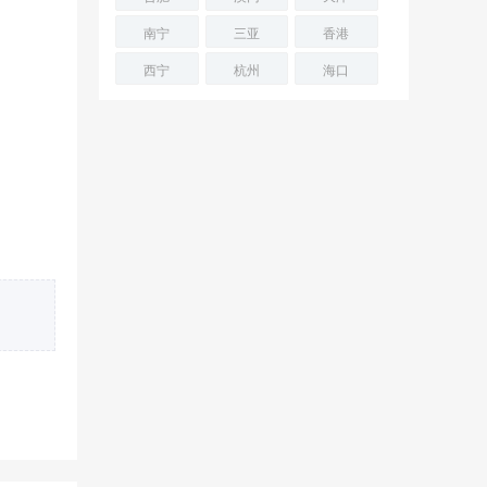
南宁
三亚
香港
西宁
杭州
海口