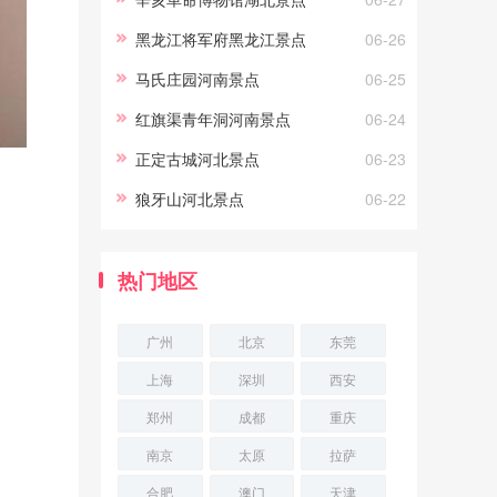
弋，你能看到海洋生灵冲你微
黑龙江将军府黑龙江景点
06-26
笑，
马氏庄园河南景点
06-25
红旗渠青年洞河南景点
06-24
正定古城河北景点
06-23
狼牙山河北景点
06-22
热门地区
广州
北京
东莞
上海
深圳
西安
郑州
成都
重庆
南京
太原
拉萨
合肥
澳门
天津