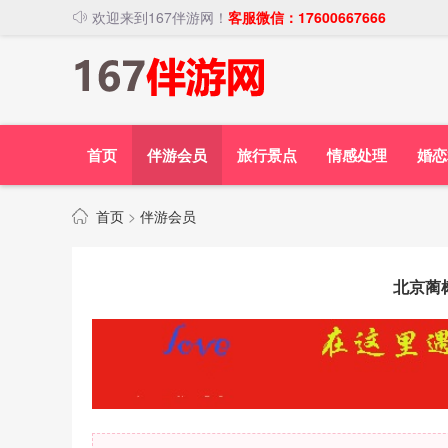
欢迎来到167伴游网！
客服微信：17600667666
首页
伴游会员
旅行景点
情感处理
婚恋
首页
>
伴游会员
北京蔺