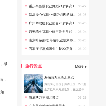
游交友，我的职场路上做过礼
重庆祭曼蝶职业舞蹈21岁身高170
06-27
仪、采购、试吃员工作，这些宝
深圳操心仪职业4S店销售员18岁身高158.5
06-26
贵的工作经历，让伴游服务更顺
手。
广州衅映红职业前台23岁身高165.5
06-25
西安稽七芬职业航空乘务员19岁身高161
06-24
南京叶赫那拉.菲凌职业规划师22岁身高172
06-23
石家庄书蕙嫣职业主持20岁身高163.5
06-22
导，感
旅行景点
More +
海底两万里湖北景点
外向，
海底两万里位于海洋王国，270度
全方位展示海底世界，在这里你
。如
可以真切地体验到海底漫步的感
海底两万里湖北景点
06-29
觉。透明的玻璃外是湛蓝的海
水，近万尾海洋生物在你身边游
辛亥革命博物馆湖北景点
06-27