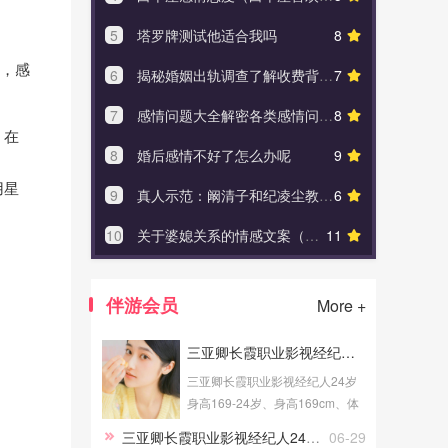
5
塔罗牌测试他适合我吗
8
5
她的“
导，感
6
揭秘婚姻出轨调查了解收费背后的真相，男人出轨背后的真相是什么
7
6
跟女生表
7
感情问题大全解密各类感情问题，自己的感情问题如何处理
8
7
有感情洁癖
，在
8
婚后感情不好了怎么办呢
9
8
怎么办理
用星
9
真人示范：阚清子和纪凌尘教你如何谈恋爱（以及暴击单身狗）
6
9
旧时
10
关于婆媳关系的情感文案（关于婆媳之间的经典语录）
11
10
创业圈也
伴游会员
More +
三亚卿长霞职业影视经纪人24岁身高169
三亚卿长霞职业影视经纪人24岁
身高169-24岁、身高169cm、体
重52Kg、成高学历、职业为影视
三亚卿长霞职业影视经纪人24岁身高169
06-29
经纪人、健身教练，提供三亚伴