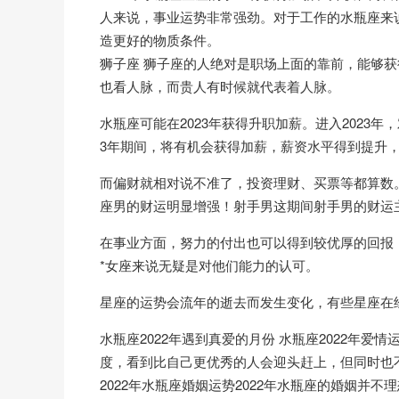
人来说，事业运势非常强劲。对于工作的水瓶座来说
造更好的物质条件。
狮子座 狮子座的人绝对是职场上面的靠前，能够
也看人脉，而贵人有时候就代表着人脉。
水瓶座可能在2023年获得升职加薪。进入2023
3年期间，将有机会获得加薪，薪资水平得到提升
而偏财就相对说不准了，投资理财、买票等都算数。
座男的财运明显增强！射手男这期间射手男的财运
在事业方面，努力的付出也可以得到较优厚的回报
*女座来说无疑是对他们能力的认可。
星座的运势会流年的逝去而发生变化，有些星座在经
水瓶座2022年遇到真爱的月份 水瓶座2022年爱情
度，看到比自己更优秀的人会迎头赶上，但同时也
2022年水瓶座婚姻运势2022年水瓶座的婚姻