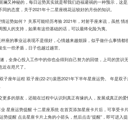
是斑斓又神秘的，每日运势其实就是帮我们趋福避祸的一种预示，这是
同的态度，关于2021年十二星座桃花运较好的月份的知识。
爱情运势如何？ 关系可能经历考验 2021年，对射手座来说，虽然 情感
周围人的支持，如果有这些基础的话，可以最终化险为夷。
1月，天秤座的事业运表现不是很好，心情越来越烦躁，似乎做什么事情都
发生一些矛盾，日子也越过越苦。
势顺遂，全身心投入工作中的你也会得到自己努力的回馈，上司的赏识
也近在咫尺了。
座年运程 双子座(22-21)裴恩2021年下半年星座运势。 年是双
。
交更多的朋友，还能在过程中认识到真正有缘的人，发展成真正的爱
事业 星座运势提醒 十二星座系统 在首页添加星座卡片后，可享受卡
运势提醒 点去星座卡片上角的小箭头，然后点击“提醒”，即可进入