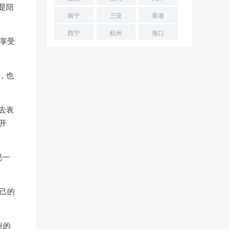
是陪
南宁
三亚
香港
西宁
杭州
海口
下享受
，也
去表
开
现一
自己的
座的