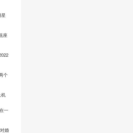
用星
瓶座
22
两个
及机
在一
，对婚