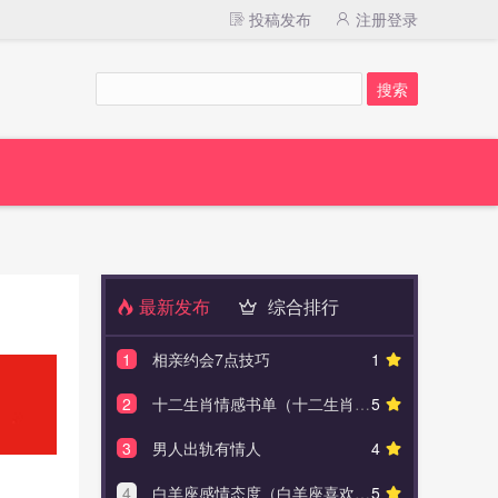
投稿发布
注册登录
最新发布
综合排行
1
相亲约会7点技巧
1
1
新娘
2
十二生肖情感书单（十二生肖的爱情漩涡）
5
2
超市中秋
3
男人出轨有情人
4
3
活动方
4
白羊座感情态度（白羊座喜欢一个人的表现）
5
4
最全的