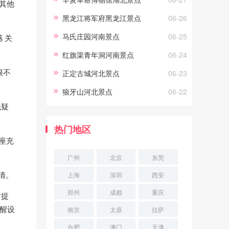
其他
弋，你能看到海洋生灵冲你微
黑龙江将军府黑龙江景点
06-26
笑，
马氏庄园河南景点
06-25
 关
红旗渠青年洞河南景点
06-24
很不
正定古城河北景点
06-23
狼牙山河北景点
06-22
无疑
热门地区
子座充
广州
北京
东莞
情。
上海
深圳
西安
郑州
成都
重庆
片提
提醒设
南京
太原
拉萨
合肥
澳门
天津