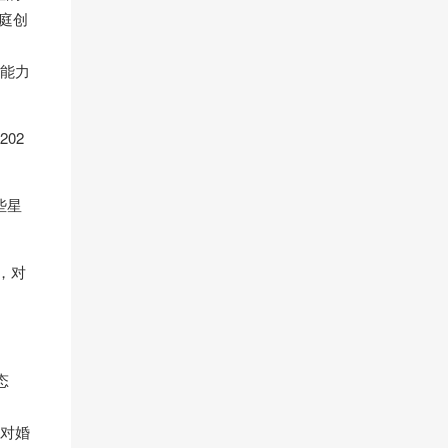
庭创
看能力
02
些星
，对
态
，对婚