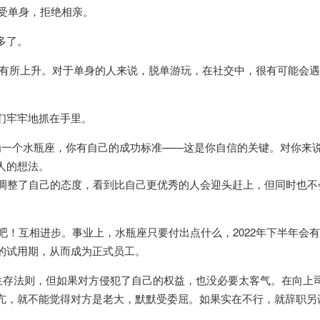
享受单身，拒绝相亲。
多了。
情运势有所上升。对于单身的人来说，脱单游玩，在社交中，很有可能会
们牢牢地抓在手里。
 作为一个水瓶座，你有自己的成功标准——这是你自信的关键。对你来
人的想法。
不错，调整了自己的态度，看到比自己更优秀的人会迎头赶上，但同时也不
。
何吧！互相进步。事业上，水瓶座只要付出点什么，2022年下半年会
的试用期，从而成为正式员工。
场生存法则，但如果对方侵犯了自己的权益，也没必要太客气。在向上
亢，就不能觉得对方是老大，默默受委屈。如果实在不行，就辞职另