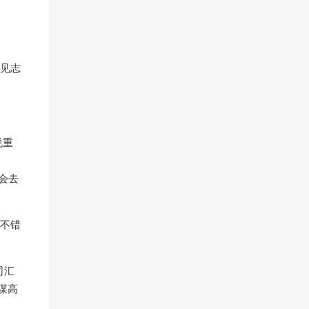
遇见志
说重
会去
有不错
司汇
谋高