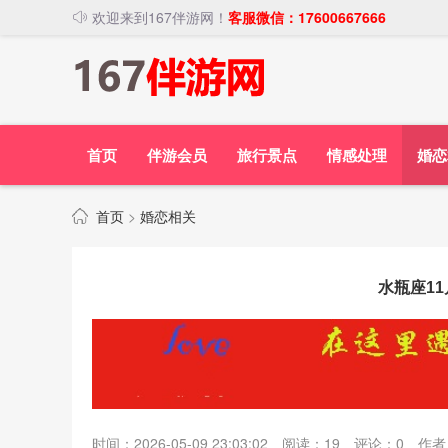
欢迎来到167伴游网！
客服微信：17600667666
首页
伴游会员
旅行景点
情感处理
婚恋
首页
>
婚恋相关
水瓶座1
时间：2026-05-09 23:03:02
阅读：
19
评论：
0
作者