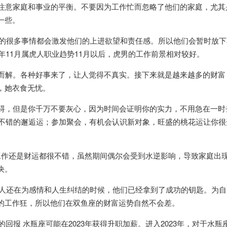
要注意家庭和事业的平衡。不要因为工作忙而忽略了他们的家庭，尤其
一些。
身边的很多事情都会激发他们的上进欲望和责任感。所以他们会暂时放
年11月属虎人职业趋势11月以后，虎男的工作前景相对较好。
刃而解。各种好事来了，让人觉得不真实。接下来就是越来越多的财富
，她衣食无忧。
阻碍，但是你千万不要灰心，因为时间会证明你的实力，不用急在一时
 有不错的邂逅运；参加聚会，有机会认识新对象，旺盛的桃花运让你很
管工作还是财运都很不错，虽然期间偶尔会受到水逆影响，导致家庭出
决。
当别人还在为感情和人生纠结的时候，他们已经拿到了成功的钥匙。为
的工作狂，所以他们在双鱼座的财富运势自然不会差。
回报 水瓶座可能在2023年获得升职加薪。进入2023年，对于水瓶