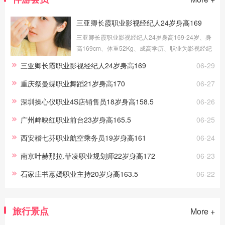
三亚卿长霞职业影视经纪人24岁身高169
三亚卿长霞职业影视经纪人24岁身高169-24岁、身
高169cm、体重52Kg、成高学历、职业为影视经纪
人、健身教练，提供三亚伴游交友，我的职场路上
三亚卿长霞职业影视经纪人24岁身高169
06-29
做过礼仪、采购、试吃员工作，这些宝贵的工作经
历，让伴游服务更顺手。
重庆祭曼蝶职业舞蹈21岁身高170
06-27
深圳操心仪职业4S店销售员18岁身高158.5
06-26
广州衅映红职业前台23岁身高165.5
06-25
西安稽七芬职业航空乘务员19岁身高161
06-24
南京叶赫那拉.菲凌职业规划师22岁身高172
06-23
石家庄书蕙嫣职业主持20岁身高163.5
06-22
旅行景点
More +