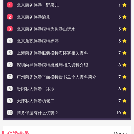
1
北京商务伴游：野果儿
1
2
北京商务伴游婉儿
5
3
北京商务伴游模特为你游山玩水
5
4
北京兼职伴游模特婷婷
5
5
上海商务伴游服装模特海怀寒相关资料
7
6
深圳向导伴游模特姚雅玮相关资料介绍
8
7
广州商务旅游平面模特晋书兰个人资料简介
7
8
贵阳私人伴游：冰冰
8
9
天津私人伴游杨老二
7
10
商务伴游有什么优势？
10
伴游会员
More +