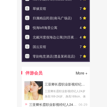
5
翠缘宾馆
7
5
重庆
6
归属精品民宿(南马广场店)
5
6
怡都
7
悦海loft海景公寓
4
7
内江玥
8
北戴河度假海边公寓(刘庄夜市店)
4
8
新军
9
国云宾馆
7
9
幸福
10
零刻电竞酒店(澧县茉莉花店)
7
10
心悦时
伴游会员
More +
三亚卿长霞职业影视经纪人24岁身高169
三亚卿长霞职业影视经纪人24岁
身高169-24岁、身高169cm、体
重52Kg、成高学历、职业为影视
三亚卿长霞职业影视经纪人24岁身高169
06-29
经纪人、健身教练，提供三亚伴