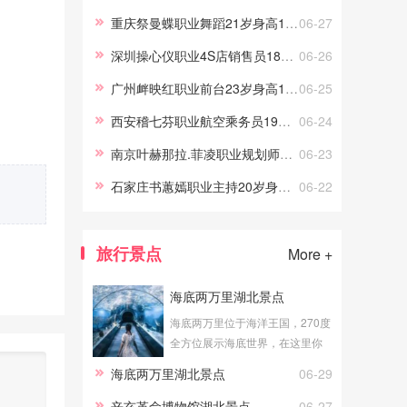
游交友，我的职场路上做过礼
重庆祭曼蝶职业舞蹈21岁身高170
06-27
仪、采购、试吃员工作，这些宝
深圳操心仪职业4S店销售员18岁身高158.5
06-26
贵的工作经历，让伴游服务更顺
手。
广州衅映红职业前台23岁身高165.5
06-25
西安稽七芬职业航空乘务员19岁身高161
06-24
南京叶赫那拉.菲凌职业规划师22岁身高172
06-23
石家庄书蕙嫣职业主持20岁身高163.5
06-22
旅行景点
More +
海底两万里湖北景点
海底两万里位于海洋王国，270度
全方位展示海底世界，在这里你
可以真切地体验到海底漫步的感
海底两万里湖北景点
06-29
觉。透明的玻璃外是湛蓝的海
水，近万尾海洋生物在你身边游
辛亥革命博物馆湖北景点
06-27