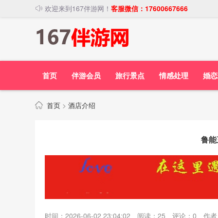
欢迎来到167伴游网！
客服微信：17600667666
首页
伴游会员
旅行景点
情感处理
婚恋
首页
>
酒店介绍
鲁能
时间：2026-06-02 23:04:02
阅读：
25
评论：
0
作者