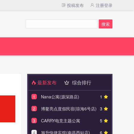
投稿发布
注册登录
最新发布
综合排行
1
Nana公寓(源深路店)
1
1
南昌
2
博鳌亮点度假民宿(琼海6号店)
3
2
澜花
3
CARRY电竞主题公寓
5
3
冬昇
4
旭升快捷宾馆(南昌西站店)
6
4
凯盛