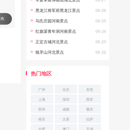
弋，你能看到海洋生灵冲你微
黑龙江将军府黑龙江景点
06-26
笑，
 布
马氏庄园河南景点
06-25
红旗渠青年洞河南景点
06-24
正定古城河北景点
06-23
狼牙山河北景点
06-22
热门地区
广州
北京
东莞
上海
深圳
西安
郑州
成都
重庆
南京
太原
拉萨
合肥
澳门
天津