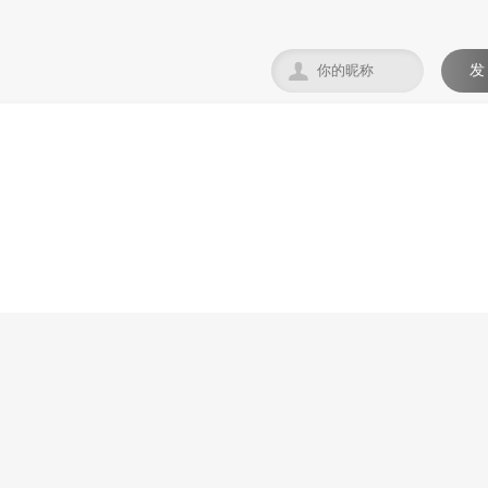

发
。