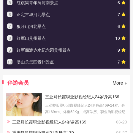
5
红旗渠青年洞河南景点
6
6
正定古城河北景点
7
7
狼牙山河北景点
6
8
红军山贵州景点
10
9
红军四渡赤水纪念园贵州景点
9
10
娄山关景区贵州景点
7
伴游会员
More +
三亚卿长霞职业影视经纪人24岁身高169
三亚卿长霞职业影视经纪人24岁身高169-24岁、身
高169cm、体重52Kg、成高学历、职业为影视经纪
人、健身教练，提供三亚伴游交友，我的职场路上
三亚卿长霞职业影视经纪人24岁身高169
06-29
做过礼仪、采购、试吃员工作，这些宝贵的工作经
历，让伴游服务更顺手。
重庆祭曼蝶职业舞蹈21岁身高170
06-27