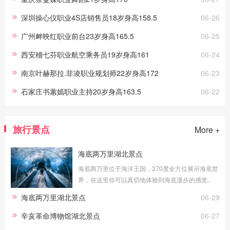
深圳操心仪职业4S店销售员18岁身高158.5
06-26
广州衅映红职业前台23岁身高165.5
06-25
西安稽七芬职业航空乘务员19岁身高161
06-24
南京叶赫那拉.菲凌职业规划师22岁身高172
06-23
石家庄书蕙嫣职业主持20岁身高163.5
06-22
旅行景点
More +
海底两万里湖北景点
海底两万里位于海洋王国，270度全方位展示海底世
界，在这里你可以真切地体验到海底漫步的感觉。
透明的玻璃外是湛蓝的海水，近万尾海洋生物在你
海底两万里湖北景点
06-29
身边游弋，你能看到海洋生灵冲你微笑，
辛亥革命博物馆湖北景点
06-27