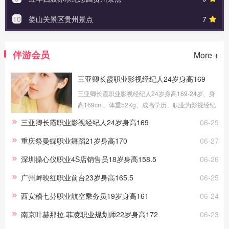
10
娄山关景区贵州景点
7
伴游会员
More +
三亚卿长霞职业影视经纪人24岁身高169
三亚卿长霞职业影视经纪人24岁身高169-24岁、身
高169cm、体重52Kg、成高学历、职业为影视经纪
人、健身教练，提供三亚伴游交友，我的职场路上
三亚卿长霞职业影视经纪人24岁身高169
06-29
做过礼仪、采购、试吃员工作，这些宝贵的工作经
历，让伴游服务更顺手。
重庆祭曼蝶职业舞蹈21岁身高170
06-27
深圳操心仪职业4S店销售员18岁身高158.5
06-26
广州衅映红职业前台23岁身高165.5
06-25
西安稽七芬职业航空乘务员19岁身高161
06-24
南京叶赫那拉.菲凌职业规划师22岁身高172
06-23