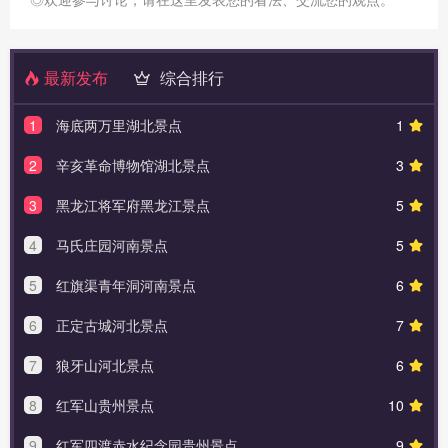
最新发布
综合排行
1
海底两万里湖北景点
1
2
辛亥革命博物馆湖北景点
3
3
黑龙江将军府黑龙江景点
5
4
马氏庄园河南景点
5
5
红旗渠青年洞河南景点
6
6
正定古城河北景点
7
7
狼牙山河北景点
6
8
红军山贵州景点
10
9
红军四渡赤水纪念园贵州景点
9