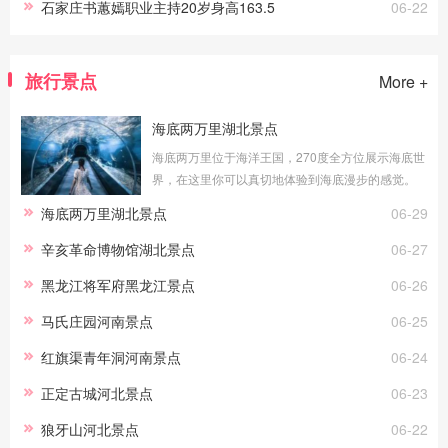
石家庄书蕙嫣职业主持20岁身高163.5
06-22
旅行景点
More +
海底两万里湖北景点
海底两万里位于海洋王国，270度全方位展示海底世
界，在这里你可以真切地体验到海底漫步的感觉。
透明的玻璃外是湛蓝的海水，近万尾海洋生物在你
海底两万里湖北景点
06-29
身边游弋，你能看到海洋生灵冲你微笑，
辛亥革命博物馆湖北景点
06-27
黑龙江将军府黑龙江景点
06-26
马氏庄园河南景点
06-25
红旗渠青年洞河南景点
06-24
正定古城河北景点
06-23
狼牙山河北景点
06-22