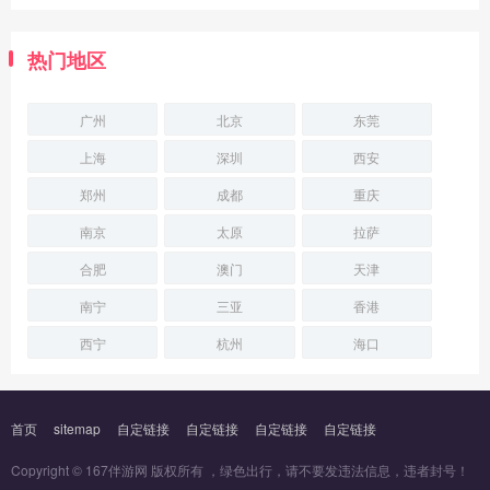
热门地区
广州
北京
东莞
上海
深圳
西安
郑州
成都
重庆
南京
太原
拉萨
合肥
澳门
天津
南宁
三亚
香港
西宁
杭州
海口
首页
sitemap
自定链接
自定链接
自定链接
自定链接
Copyright © 167伴游网 版权所有 ，绿色出行，请不要发违法信息，违者封号！