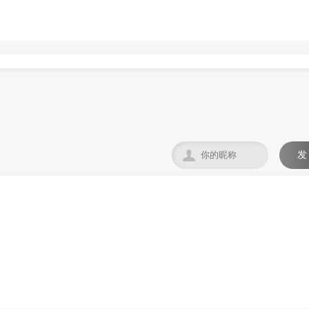

发
。