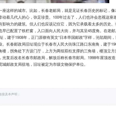
一座这样的城市。比如，长春老邮局，就是见证长春历史的标记，像
牵动着几代人的心，弥足珍贵。100年过去了，人们也许会忽视这座
有影响力的建筑。但人们也应该记住它，因为它承载着太多的历史。
也早已配置了铁栏窗，入口面向人民大街，并与其呈45度角。在老邮
，建于1908年，正门原锲有英文“日本帝国邮政”字样，沦陷期间，
。长春邮政局旧址现位于长春市人民大街珠江路口东南角，建于190
角楼，拐角处下方设门厅，上方为两组双柱支撑的三角墙，楼顶立方
光复后改名长春市邮政局，解放后称长春市邮局。1998年屋顶改造
宽城邮政支局驻地，旧址被定为市级文物保护单位。
处链接及本声明；