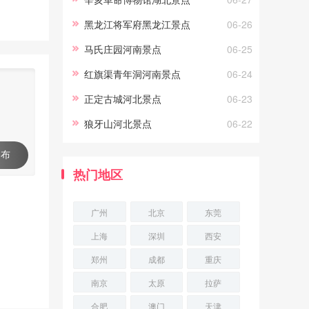
弋，你能看到海洋生灵冲你微
黑龙江将军府黑龙江景点
06-26
笑，
马氏庄园河南景点
06-25
红旗渠青年洞河南景点
06-24
正定古城河北景点
06-23
狼牙山河北景点
06-22
 布
热门地区
广州
北京
东莞
上海
深圳
西安
郑州
成都
重庆
南京
太原
拉萨
合肥
澳门
天津