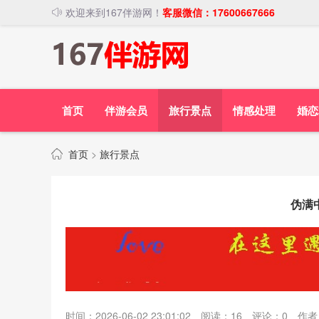
欢迎来到167伴游网！
客服微信：17600667666
首页
伴游会员
旅行景点
情感处理
婚恋
首页
>
旅行景点
伪满
时间：2026-06-02 23:01:02
阅读：
16
评论：
0
作者