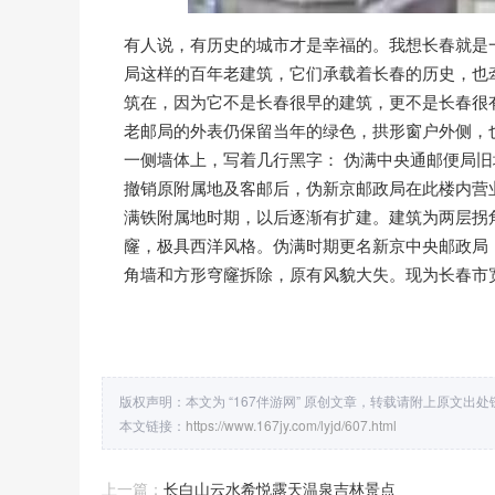
有人说，有历史的城市才是幸福的。我想长春就是
局这样的百年老建筑，它们承载着长春的历史，也
筑在，因为它不是长春很早的建筑，更不是长春很
老邮局的外表仍保留当年的绿色，拱形窗户外侧，
一侧墙体上，写着几行黑字： 伪满中央通邮便局旧址
撤销原附属地及客邮后，伪新京邮政局在此楼内营业
满铁附属地时期，以后逐渐有扩建。建筑为两层拐
窿，极具西洋风格。伪满时期更名新京中央邮政局，
角墙和方形穹窿拆除，原有风貌大失。现为长春市
版权声明：本文为 “167伴游网” 原创文章，转载请附上原文出
本文链接：
https://www.167jy.com/lyjd/607.html
上一篇：
长白山云水希悦露天温泉吉林景点