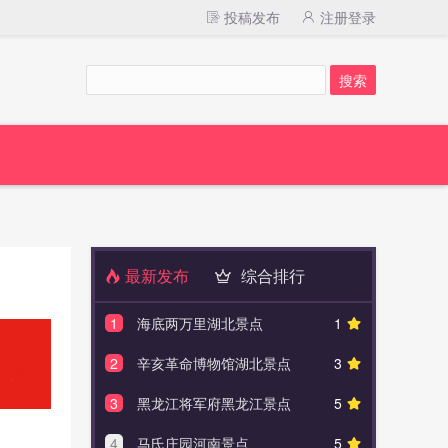
投稿发布
注册登录
最新发布
综合排行
1
海底两万里湖北景点
1
1
叶坪
2
辛亥革命博物馆湖北景点
3
2
八音
3
黑龙江将军府黑龙江景点
5
3
上海
4
马氏庄园河南景点
5
4
重庆