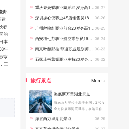
游交友，我的职场路上做过礼
重庆祭曼蝶职业舞蹈21岁身高170
06-27
老邮
仪、采购、试吃员工作，这些宝
深圳操心仪职业4S店销售员18岁身高158.5
06-26
老建
贵的工作经历，让伴游服务更顺
手。
长春
广州衅映红职业前台23岁身高165.5
06-25
局的
西安稽七芬职业航空乘务员19岁身高161
06-24
日本
8年
南京叶赫那拉.菲凌职业规划师22岁身高172
06-23
形穹
石家庄书蕙嫣职业主持20岁身高163.5
06-22
，三
旅行景点
More +
海底两万里湖北景点
海底两万里位于海洋王国，270度
全方位展示海底世界，在这里你
可以真切地体验到海底漫步的感
海底两万里湖北景点
06-29
觉。透明的玻璃外是湛蓝的海
水，近万尾海洋生物在你身边游
辛亥革命博物馆湖北景点
06-27