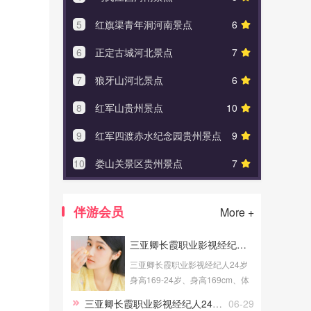
5
红旗渠青年洞河南景点
6
5
鲁迅
6
正定古城河北景点
7
6
巴金
7
狼牙山河北景点
6
7
泸定
8
红军山贵州景点
10
8
邓小
9
红军四渡赤水纪念园贵州景点
9
9
上海
10
娄山关景区贵州景点
7
10
周公
伴游会员
More +
三亚卿长霞职业影视经纪人24岁身高169
三亚卿长霞职业影视经纪人24岁
身高169-24岁、身高169cm、体
重52Kg、成高学历、职业为影视
三亚卿长霞职业影视经纪人24岁身高169
06-29
经纪人、健身教练，提供三亚伴