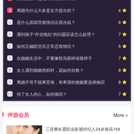
3
离婚为什么大多是女方提出的？
4
4
是什么原因导致情侣出现冷战？
6
5
遇到孩子“作业拖拉”的问题应该怎么处理？
7
6
如何正确防范非正常恋母情结？
5
7
在婚姻生活中，不要像鸵鸟那样缩着脖子
7
8
女人遇到婚姻危机时，该如何自救？
8
9
离婚不等于脱离苦海，有希望的婚姻要选择挽回
8
10
伤了女人的心，如何挽回？
7
伴游会员
More +
三亚卿长霞职业影视经纪人24岁身高169