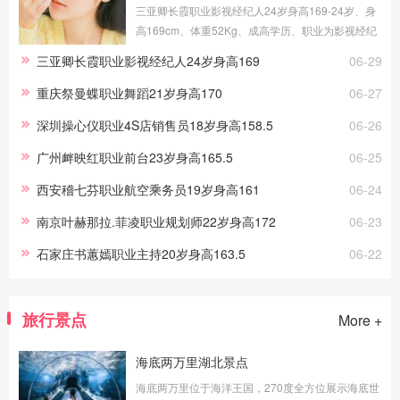
三亚卿长霞职业影视经纪人24岁身高169-24岁、身
高169cm、体重52Kg、成高学历、职业为影视经纪
人、健身教练，提供三亚伴游交友，我的职场路上
三亚卿长霞职业影视经纪人24岁身高169
06-29
做过礼仪、采购、试吃员工作，这些宝贵的工作经
历，让伴游服务更顺手。
重庆祭曼蝶职业舞蹈21岁身高170
06-27
深圳操心仪职业4S店销售员18岁身高158.5
06-26
广州衅映红职业前台23岁身高165.5
06-25
西安稽七芬职业航空乘务员19岁身高161
06-24
南京叶赫那拉.菲凌职业规划师22岁身高172
06-23
石家庄书蕙嫣职业主持20岁身高163.5
06-22
旅行景点
More +
海底两万里湖北景点
海底两万里位于海洋王国，270度全方位展示海底世