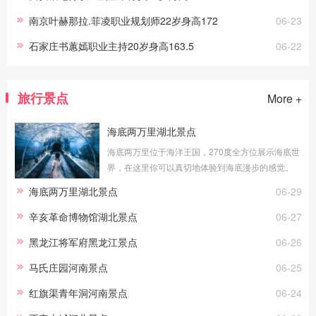
南京叶赫那拉.菲凌职业规划师22岁身高172
06-23
石家庄书蕙嫣职业主持20岁身高163.5
06-22
旅行景点
More +
海底两万里湖北景点
海底两万里位于海洋王国，270度全方位展示海底世
界，在这里你可以真切地体验到海底漫步的感觉。
透明的玻璃外是湛蓝的海水，近万尾海洋生物在你
海底两万里湖北景点
06-29
身边游弋，你能看到海洋生灵冲你微笑，
辛亥革命博物馆湖北景点
06-27
黑龙江将军府黑龙江景点
06-26
马氏庄园河南景点
06-25
红旗渠青年洞河南景点
06-24