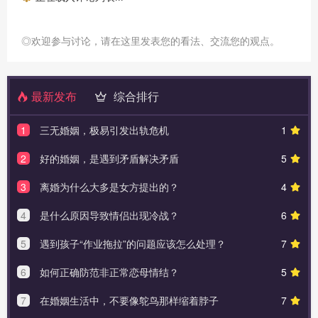
◎欢迎参与讨论，请在这里发表您的看法、交流您的观点。
最新发布
综合排行
1
三无婚姻，极易引发出轨危机
1
2
好的婚姻，是遇到矛盾解决矛盾
5
3
离婚为什么大多是女方提出的？
4
4
是什么原因导致情侣出现冷战？
6
5
遇到孩子“作业拖拉”的问题应该怎么处理？
7
6
如何正确防范非正常恋母情结？
5
7
在婚姻生活中，不要像鸵鸟那样缩着脖子
7