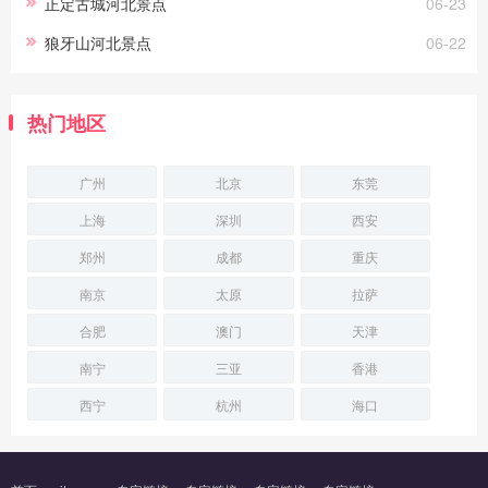
正定古城河北景点
06-23
狼牙山河北景点
06-22
热门地区
广州
北京
东莞
上海
深圳
西安
郑州
成都
重庆
南京
太原
拉萨
合肥
澳门
天津
南宁
三亚
香港
西宁
杭州
海口