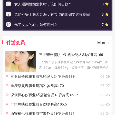
8
女人遇到婚姻危机时，该如何自救？
8
9
离婚不等于脱离苦海，有希望的婚姻要选择挽回
8
10
伤了女人的心，如何挽回？
7
伴游会员
More +
三亚卿长霞职业影视经纪人24岁身高169
三亚卿长霞职业影视经纪人24岁身高169-24岁、身
高169cm、体重52Kg、成高学历、职业为影视经纪
人、健身教练，提供三亚伴游交友，我的职场路上
三亚卿长霞职业影视经纪人24岁身高169
06-29
做过礼仪、采购、试吃员工作，这些宝贵的工作经
历，让伴游服务更顺手。
重庆祭曼蝶职业舞蹈21岁身高170
06-27
深圳操心仪职业4S店销售员18岁身高158.5
06-26
广州衅映红职业前台23岁身高165.5
06-25
西安稽七芬职业航空乘务员19岁身高161
06-24