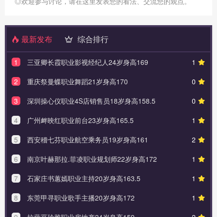
◎欢迎参与讨论，请在这里发表您的看法、交流您的观点。
最新发布
综合排行
1
三亚卿长霞职业影视经纪人24岁身高169
1
2
重庆祭曼蝶职业舞蹈21岁身高170
0
3
深圳操心仪职业4S店销售员18岁身高158.5
0
4
广州衅映红职业前台23岁身高165.5
1
5
西安稽七芬职业航空乘务员19岁身高161
2
6
南京叶赫那拉.菲凌职业规划师22岁身高172
1
7
石家庄书蕙嫣职业主持20岁身高163.5
1
8
东莞甲寻职业歌手主播20岁身高172
1
9
拉萨平玲雅职业房地产24岁身高159
2