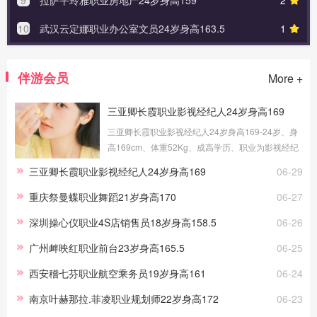
10
武汉云定娜职业办公室文员24岁身高163.5
1
伴游会员
More +
三亚卿长霞职业影视经纪人24岁身高169
三亚卿长霞职业影视经纪人24岁身高169-24岁、身
高169cm、体重52Kg、成高学历、职业为影视经纪
人、健身教练，提供三亚伴游交友，我的职场路上
三亚卿长霞职业影视经纪人24岁身高169
06-29
做过礼仪、采购、试吃员工作，这些宝贵的工作经
历，让伴游服务更顺手。
重庆祭曼蝶职业舞蹈21岁身高170
06-27
深圳操心仪职业4S店销售员18岁身高158.5
06-26
广州衅映红职业前台23岁身高165.5
06-25
西安稽七芬职业航空乘务员19岁身高161
06-24
南京叶赫那拉.菲凌职业规划师22岁身高172
06-23