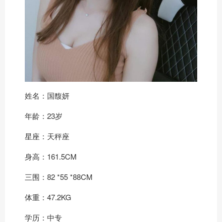
姓名：国馥妍
年龄：23岁
星座：天秤座
身高：161.5CM
三围：82 *55 *88CM
体重：47.2KG
学历：中专