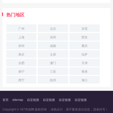
热门地区
广州
北京
东莞
上海
深圳
西安
郑州
成都
重庆
南京
太原
拉萨
合肥
澳门
天津
南宁
三亚
香港
西宁
杭州
海口
首页
sitemap
自定链接
自定链接
自定链接
自定链接
Copyright © 167伴游网 版权所有 ，绿色出行，请不要发违法信息，违者封号！