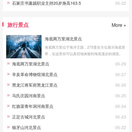
石家庄书蕙嫣职业主持20岁身高163.5
06-22
旅行景点
More +
海底两万里湖北景点
海底两万里位于海洋王国，270度全方位展示海底世
界，在这里你可以真切地体验到海底漫步的感觉。
透明的玻璃外是湛蓝的海水，近万尾海洋生物在你
海底两万里湖北景点
06-29
身边游弋，你能看到海洋生灵冲你微笑，
辛亥革命博物馆湖北景点
06-27
黑龙江将军府黑龙江景点
06-26
马氏庄园河南景点
06-25
红旗渠青年洞河南景点
06-24
正定古城河北景点
06-23
狼牙山河北景点
06-22