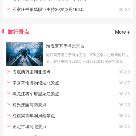
石家庄书蕙嫣职业主持20岁身高163.5
06-22
旅行景点
More +
海底两万里湖北景点
海底两万里位于海洋王国，270度全方位展示海底世
界，在这里你可以真切地体验到海底漫步的感觉。
透明的玻璃外是湛蓝的海水，近万尾海洋生物在你
海底两万里湖北景点
06-29
身边游弋，你能看到海洋生灵冲你微笑，
辛亥革命博物馆湖北景点
06-27
黑龙江将军府黑龙江景点
06-26
马氏庄园河南景点
06-25
红旗渠青年洞河南景点
06-24
正定古城河北景点
06-23