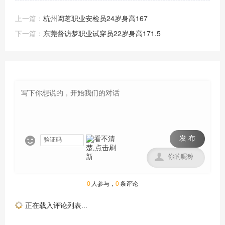
上一篇：
杭州闳茗职业安检员24岁身高167
下一篇：
东莞督访梦职业试穿员22岁身高171.5
发 布


0
人参与，
0
条评论
正在载入评论列表...