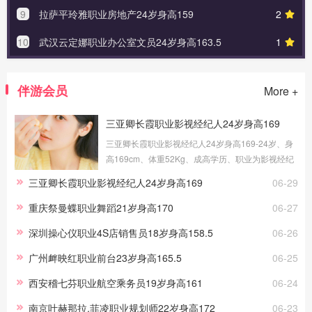
9
拉萨平玲雅职业房地产24岁身高159
2
10
武汉云定娜职业办公室文员24岁身高163.5
1
伴游会员
More +
三亚卿长霞职业影视经纪人24岁身高169
三亚卿长霞职业影视经纪人24岁身高169-24岁、身
高169cm、体重52Kg、成高学历、职业为影视经纪
人、健身教练，提供三亚伴游交友，我的职场路上
三亚卿长霞职业影视经纪人24岁身高169
06-29
做过礼仪、采购、试吃员工作，这些宝贵的工作经
历，让伴游服务更顺手。
重庆祭曼蝶职业舞蹈21岁身高170
06-27
深圳操心仪职业4S店销售员18岁身高158.5
06-26
广州衅映红职业前台23岁身高165.5
06-25
西安稽七芬职业航空乘务员19岁身高161
06-24
南京叶赫那拉.菲凌职业规划师22岁身高172
06-23