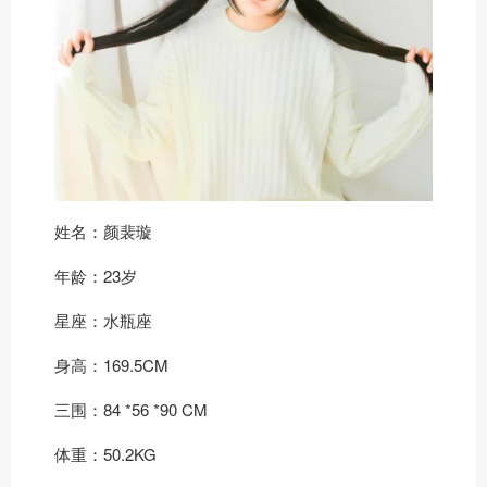
姓名：颜裴璇
年龄：23岁
星座：水瓶座
身高：169.5CM
三围：84 *56 *90 CM
体重：50.2KG