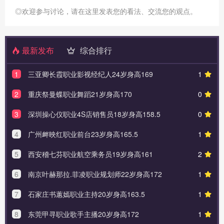
◎欢迎参与讨论，请在这里发表您的看法、交流您的观点。
最新发布
综合排行
1
三亚卿长霞职业影视经纪人24岁身高169
1
2
重庆祭曼蝶职业舞蹈21岁身高170
0
3
深圳操心仪职业4S店销售员18岁身高158.5
0
4
广州衅映红职业前台23岁身高165.5
1
5
西安稽七芬职业航空乘务员19岁身高161
2
6
南京叶赫那拉.菲凌职业规划师22岁身高172
1
7
石家庄书蕙嫣职业主持20岁身高163.5
1
8
东莞甲寻职业歌手主播20岁身高172
1