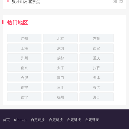
狼牙山河北景点
06-22
热门地区
广州
北京
东莞
上海
深圳
西安
郑州
成都
重庆
南京
太原
拉萨
合肥
澳门
天津
南宁
三亚
香港
西宁
杭州
海口
首页
sitemap
自定链接
自定链接
自定链接
自定链接