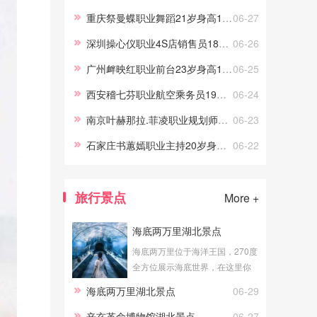
游交友，我的职场路上做过礼
重庆祭曼蝶职业舞蹈21岁身高170
06-27
仪、采购、试吃员工作，这些宝
深圳操心仪职业4S店销售员18岁身高158.5
06-26
贵的工作经历，让伴游服务更顺
手。
广州衅映红职业前台23岁身高165.5
06-25
西安稽七芬职业航空乘务员19岁身高161
06-24
南京叶赫那拉.菲凌职业规划师22岁身高172
06-23
石家庄书蕙嫣职业主持20岁身高163.5
06-22
旅行景点
More +
海底两万里湖北景点
海底两万里位于海洋王国，270度
全方位展示海底世界，在这里你
可以真切地体验到海底漫步的感
海底两万里湖北景点
06-29
觉。透明的玻璃外是湛蓝的海
水，近万尾海洋生物在你身边游
辛亥革命博物馆湖北景点
06-27