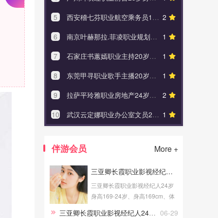
5
西安稽七芬职业航空乘务员19岁身高161
2
5
武汉公
6
南京叶赫那拉.菲凌职业规划师22岁身高172
1
6
上海琴
7
石家庄书蕙嫣职业主持20岁身高163.5
1
7
东莞屈
8
东莞甲寻职业歌手主播20岁身高172
1
8
北京蔺
9
拉萨平玲雅职业房地产24岁身高159
2
9
广州爱
10
武汉云定娜职业办公室文员24岁身高163.5
1
10
北京司空
伴游会员
More +
三亚卿长霞职业影视经纪人24岁身高169
三亚卿长霞职业影视经纪人24岁
身高169-24岁、身高169cm、体
重52Kg、成高学历、职业为影视
三亚卿长霞职业影视经纪人24岁身高169
06-29
经纪人、健身教练，提供三亚伴