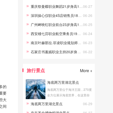
游交友，我的职场路上做过礼
重庆祭曼蝶职业舞蹈21岁身高170
06-27
仪、采购、试吃员工作，这些宝
深圳操心仪职业4S店销售员18岁身高158.5
06-26
贵的工作经历，让伴游服务更顺
手。
广州衅映红职业前台23岁身高165.5
06-25
西安稽七芬职业航空乘务员19岁身高161
06-24
南京叶赫那拉.菲凌职业规划师22岁身高172
06-23
石家庄书蕙嫣职业主持20岁身高163.5
06-22
旅行景点
More +
海底两万里湖北景点
多的
海底两万里位于海洋王国，270度
重要
全方位展示海底世界，在这里你
些大
可以真切地体验到海底漫步的感
海底两万里湖北景点
06-29
之间
觉。透明的玻璃外是湛蓝的海
水，近万尾海洋生物在你身边游
辛亥革命博物馆湖北景点
06-27