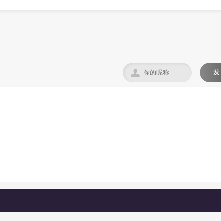

发
。