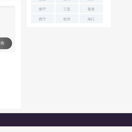
南宁
三亚
香港
西宁
杭州
海口
 布