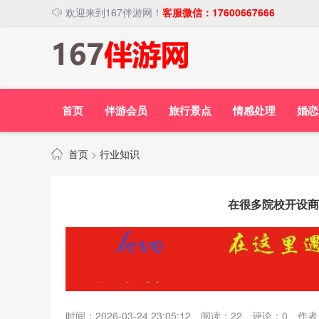
欢迎来到167伴游网！
客服微信：17600667666
首页
伴游会员
旅行景点
情感处理
婚恋
首页
>
行业知识
在很多院校开设商
时间：2026-03-24 23:05:12
阅读：
22
评论：
0
作者