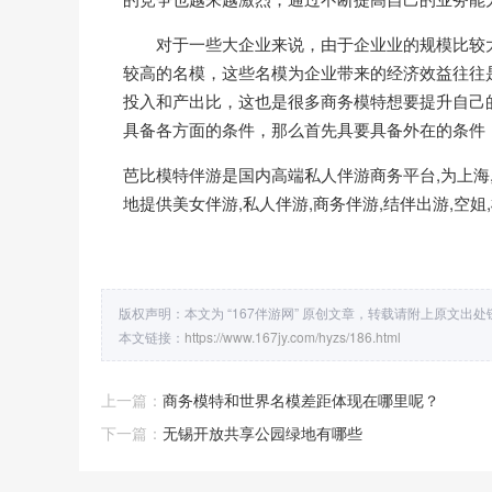
对于一些大企业来说，由于企业业的规模比较大
较高的名模，这些名模为企业带来的经济效益往往
投入和产出比，这也是很多商务模特想要提升自己
具备各方面的条件，那么首先具要具备外在的条件
芭比模特伴游是国内高端私人伴游商务平台,为上海,广州
地提供美女伴游,私人伴游,
商务伴游
,结伴出游,空
版权声明：本文为 “167伴游网” 原创文章，转载请附上原文出
本文链接：
https://www.167jy.com/hyzs/186.html
上一篇：
商务模特和世界名模差距体现在哪里呢？
下一篇：
无锡开放共享公园绿地有哪些