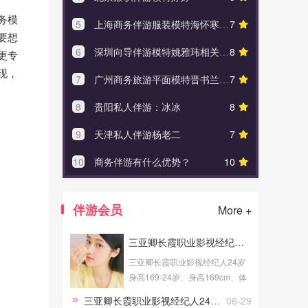
务模
5
上海商务伴游服装模特海怀寒相关资料
7
5
我和长
要想
6
深圳向导伴游模特姚雅玮相关资料介绍
8
6
要想成为
更专
现，
7
广州商务旅游平面模特晋书兰个人资料简介
7
7
商务伴
8
贵阳私人伴游：冰冰
8
8
什么
9
天津私人伴游杨老二
7
9
上海
10
商务伴游有什么优势？
10
10
白领
伴游会员
More +
三亚卿长霞职业影视经纪人24岁身高169
三亚卿长霞职业影视经纪人24岁
身高169-24岁、身高169cm、体
重52Kg、成高学历、职业为影视
三亚卿长霞职业影视经纪人24岁身高169
06-29
经纪人、健身教练，提供三亚伴