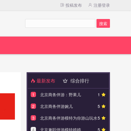
投稿发布
注册登录
最新发布
综合排行
1
北京商务伴游：野果儿
1
1
商务模特
2
北京商务伴游婉儿
5
2
成为
3
北京商务伴游模特为你游山玩水
5
3
企业通过
4
北京兼职伴游模特婷婷
5
4
为什么很