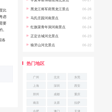
弋，你能看到海洋生灵冲你微
黑龙江将军府黑龙江景点
06-26
度比
笑，
考虑
马氏庄园河南景点
06-25
需要
红旗渠青年洞河南景点
06-24
的。
正定古城河北景点
06-23
国各
狼牙山河北景点
06-22
热门地区
广州
北京
东莞
上海
深圳
西安
郑州
成都
重庆
南京
太原
拉萨
合肥
澳门
天津