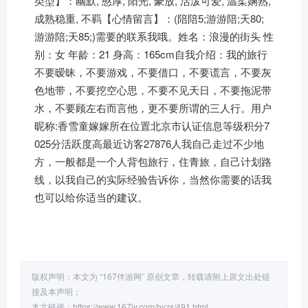
类型】：幽默, 憨厚, 阳光, 豪放, 活泼可爱, 温柔娴熟,
成熟稳重, 不羁【心情留言】：(陪陪5;游游陪;天80;
游游陪;天85;)需要的联系我哦。姓名：浪漫的街头 性
别：女 年龄：21 身高：165cm自我介绍：我的旅行
不要暧昧，不要游戏，不要借口，不要谎言，不要灰
色地带，不要挖空心思，不要不见天日，不要拖泥带
水，不要顾左右而言他，更不要所谓的三人行。用户
昵称:香雪童嫁嫁所在位置北京市认证信息等级积分7
025分活跃度高最近访客27876人我自己走过不少地
方，一般都是一个人背包旅行，住青旅，自己计划路
线，以我自己的实际经验告诉你，当然你需要的话我
也可以给你适当的建议。
版权声明：本文为 “167伴游网” 原创文章，转载请附上原文出处链
接及本声明；
本文链接：
https://www.167jy.com/hyzs/491.html