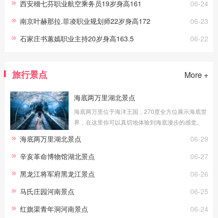
西安稽七芬职业航空乘务员19岁身高161
06-24
南京叶赫那拉.菲凌职业规划师22岁身高172
06-23
石家庄书蕙嫣职业主持20岁身高163.5
06-22
旅行景点
More +
海底两万里湖北景点
海底两万里位于海洋王国，270度全方位展示海底世
界，在这里你可以真切地体验到海底漫步的感觉。
透明的玻璃外是湛蓝的海水，近万尾海洋生物在你
海底两万里湖北景点
06-29
身边游弋，你能看到海洋生灵冲你微笑，
辛亥革命博物馆湖北景点
06-27
黑龙江将军府黑龙江景点
06-26
马氏庄园河南景点
06-25
红旗渠青年洞河南景点
06-24