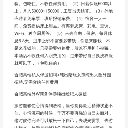
验。包吃住。不收任何费用。（2）日薪保底5000以
上，月入50000~150000，工资当天结算。（3）外地
应聘者凭车票上班后报销车费。（4）宿舍一人一
间，免费提供床上用品。有席梦思床、彩电、空调、
Wi-Fi、独立厨厕等。（5）来去自由，保密。每月休
息6-8天。过来上班不需要多带钱，你是来赚钱，不
是来花钱的，只要需要够路费，所以不用担心被骗，
本酒店不收任何入职费用的，过来带好自己换洗衣服
就可以了，（包吃住的）
合肥高端私人伴游招聘+纯出陪玩女孩纯出大圈外围
招聘,无需缴纳任何费用
合肥高端外W
商务伴游
纯出经纪人微信
旅游能够使心情得到放松，当你觉得最近精神状态不
佳、心情沉闷的时候，千万不要再强迫自己去面对，
这时候你完全可以放松一下自己，去观光赏景、去游
山玩水，旅游是能够让你抑郁的心情得到调整的，当