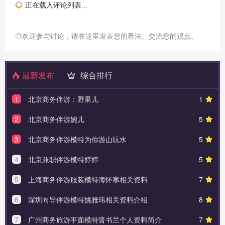
正在载入评论列表...
◎欢迎参与讨论，请在这里发表您的看法、交流您的观点。
最新发布
综合排行
1
北京商务伴游：野果儿
1
2
北京商务伴游婉儿
5
3
北京商务伴游模特为你游山玩水
5
4
北京兼职伴游模特婷婷
5
5
上海商务伴游服装模特海怀寒相关资料
7
6
深圳向导伴游模特姚雅玮相关资料介绍
8
7
广州商务旅游平面模特晋书兰个人资料简介
7