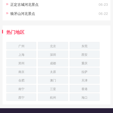
正定古城河北景点
06-23
狼牙山河北景点
06-22
热门地区
广州
北京
东莞
上海
深圳
西安
郑州
成都
重庆
南京
太原
拉萨
合肥
澳门
天津
南宁
三亚
香港
西宁
杭州
海口