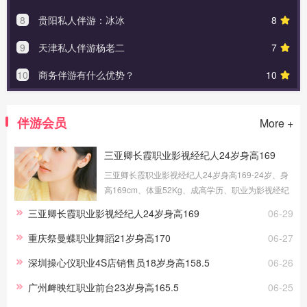
8
贵阳私人伴游：冰冰
8
9
天津私人伴游杨老二
7
10
商务伴游有什么优势？
10
伴游会员
More +
三亚卿长霞职业影视经纪人24岁身高169
三亚卿长霞职业影视经纪人24岁身高169-24岁、身
高169cm、体重52Kg、成高学历、职业为影视经纪
人、健身教练，提供三亚伴游交友，我的职场路上
三亚卿长霞职业影视经纪人24岁身高169
06-29
做过礼仪、采购、试吃员工作，这些宝贵的工作经
历，让伴游服务更顺手。
重庆祭曼蝶职业舞蹈21岁身高170
06-27
深圳操心仪职业4S店销售员18岁身高158.5
06-26
广州衅映红职业前台23岁身高165.5
06-25