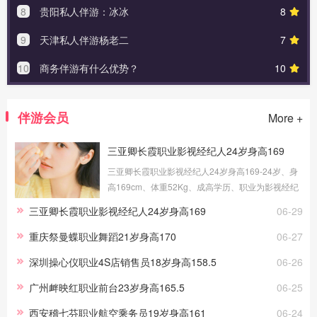
8
贵阳私人伴游：冰冰
8
9
天津私人伴游杨老二
7
10
商务伴游有什么优势？
10
伴游会员
More +
三亚卿长霞职业影视经纪人24岁身高169
三亚卿长霞职业影视经纪人24岁身高169-24岁、身
高169cm、体重52Kg、成高学历、职业为影视经纪
人、健身教练，提供三亚伴游交友，我的职场路上
三亚卿长霞职业影视经纪人24岁身高169
06-29
做过礼仪、采购、试吃员工作，这些宝贵的工作经
历，让伴游服务更顺手。
重庆祭曼蝶职业舞蹈21岁身高170
06-27
深圳操心仪职业4S店销售员18岁身高158.5
06-26
广州衅映红职业前台23岁身高165.5
06-25
西安稽七芬职业航空乘务员19岁身高161
06-24