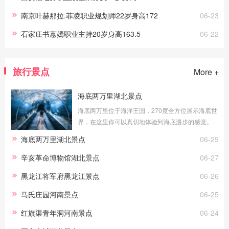
南京叶赫那拉.菲凌职业规划师22岁身高172
06-23
石家庄书蕙嫣职业主持20岁身高163.5
06-22
旅行景点
More +
海底两万里湖北景点
海底两万里位于海洋王国，270度全方位展示海底世
界，在这里你可以真切地体验到海底漫步的感觉。
透明的玻璃外是湛蓝的海水，近万尾海洋生物在你
海底两万里湖北景点
06-29
身边游弋，你能看到海洋生灵冲你微笑，
辛亥革命博物馆湖北景点
06-27
黑龙江将军府黑龙江景点
06-26
马氏庄园河南景点
06-25
红旗渠青年洞河南景点
06-24