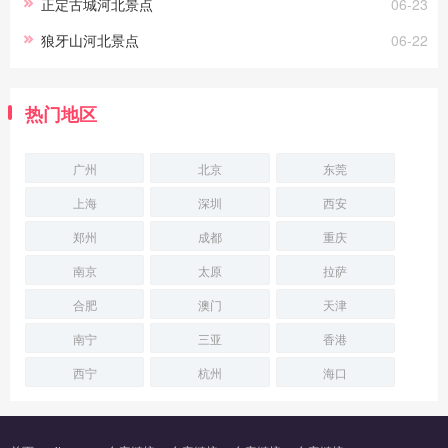
正定古城河北景点
06-23
狼牙山河北景点
06-22
热门地区
广州
北京
东莞
上海
深圳
西安
郑州
成都
重庆
南京
太原
拉萨
合肥
澳门
天津
南宁
三亚
香港
西宁
杭州
海口